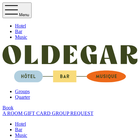
Menu
Hotel
Bar
Music
Groups
Quarter
Book
A ROOM
GIFT CARD
GROUP REQUEST
Hotel
Bar
Music