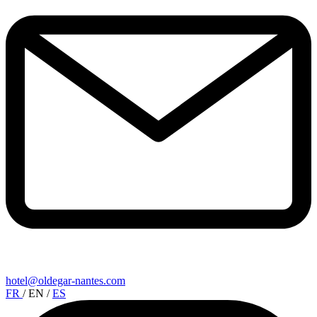
hotel@oldegar-nantes.com
FR
/
EN
/
ES