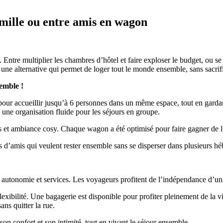
amille ou entre amis en wagon
 Entre multiplier les chambres d’hôtel et faire exploser le budget, ou se
e une alternative qui permet de loger tout le monde ensemble, sans sacrifi
emble !
r accueillir jusqu’à 6 personnes dans un même espace, tout en gardant d
une organisation fluide pour les séjours en groupe.
nels et ambiance cosy. Chaque wagon a été optimisé pour faire gagner de 
pes d’amis qui veulent rester ensemble sans se disperser dans plusieurs h
re autonomie et services. Les voyageurs profitent de l’indépendance d’un 
lexibilité. Une bagagerie est disponible pour profiter pleinement de la vil
ns quitter la rue.
n confort et son intimité, tout en vivant le séjour ensemble.