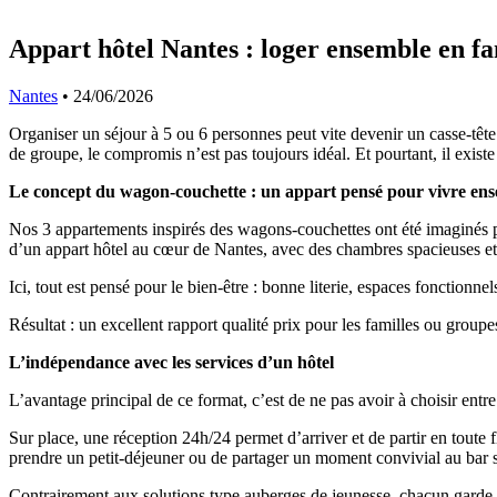
Appart hôtel Nantes : loger ensemble en f
Nantes
•
24/06/2026
Organiser un séjour à 5 ou 6 personnes peut vite devenir un casse-tête.
de groupe, le compromis n’est pas toujours idéal. Et pourtant, il exist
Le concept du wagon-couchette : un appart pensé pour vivre ens
Nos 3 appartements inspirés des wagons-couchettes ont été imaginés pou
d’un appart hôtel au cœur de Nantes, avec des chambres spacieuses et 
Ici, tout est pensé pour le bien-être : bonne literie, espaces fonction
Résultat : un excellent rapport qualité prix pour les familles ou grou
L’indépendance avec les services d’un hôtel
L’avantage principal de ce format, c’est de ne pas avoir à choisir ent
Sur place, une réception 24h/24 permet d’arriver et de partir en toute f
prendre un petit-déjeuner ou de partager un moment convivial au bar sa
Contrairement aux solutions type auberges de jeunesse, chacun garde so